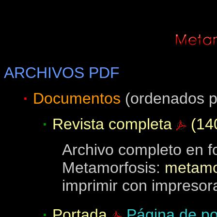
ARCHIVOS PDF
·
Documentos
(ordenados p
·
Revista completa
(14
Archivo completo en f
Metamorfosis:
metamor
imprimir con impresora
·
Portada
Página de po