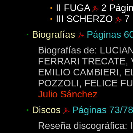
·
II FUGA
2 Págin
·
III SCHERZO
7 
·
Biografías
Páginas 6
Biografías de: LUCI
FERRARI TRECATE, 
EMILIO CAMBIERI, 
POZZOLI, FELICE F
Julio Sánchez
·
Discos
Páginas 73/7
Reseña discográfica: I