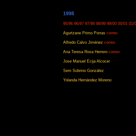
1998
95/96
96/97
97/98
98/99
99/00
00/01
01/
Agurtzane Primo Porras
correo
Alfredo Calvo Jiménez
correo
Ana Teresa Rosa Herrero
correo
Jose Manuel Ecija Alcocer
Sem Sobrino González
Yolanda Hernández Moreno