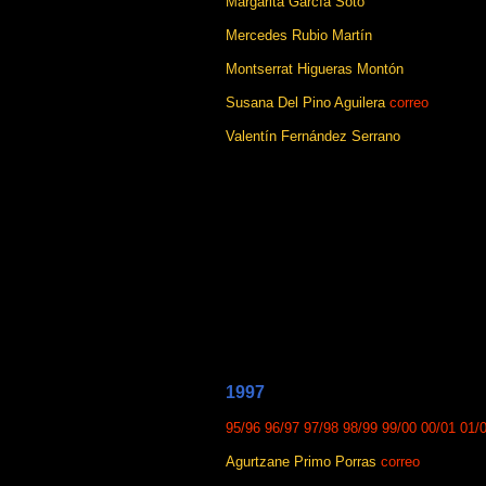
Margarita García Soto
Mercedes Rubio Martín
Montserrat Higueras Montón
Susana Del Pino Aguilera
correo
Valentín Fernández Serrano
1997
95/96
96/97
97/98
98/99
99/00
00/01
01/
Agurtzane Primo Porras
correo