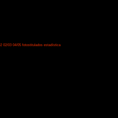
02
02/03
04/05
fotos
titulados
estadística