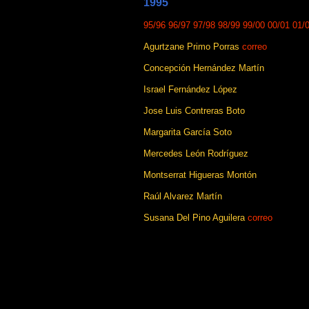
1995
95/96
96/97
97/98
98/99
99/00
00/01
01/
Agurtzane Primo Porras
correo
Concepción Hernández Martín
Israel Fernández López
Jose Luis Contreras Boto
Margarita García Soto
Mercedes León Rodríguez
Montserrat Higueras Montón
Raúl Alvarez Martín
Susana Del Pino Aguilera
correo