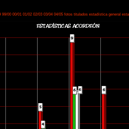
9
99/00
00/01
01/02
02/03
03/04
04/05
fotos
titulados
estadística general
est