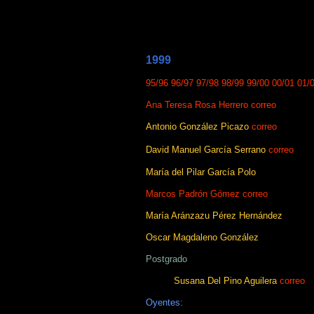
1999
95/96
96/97
97/98
98/99
99/00
00/01
01/
Ana Teresa Rosa Herrero
correo
Antonio González Picazo
correo
David Manuel García Serrano
correo
María del Pilar García Polo
Marcos Padrón Gómez
correo
María Aránzazu Pérez Hernández
Oscar Magdaleno González
Postgrado
Susana Del Pino Aguilera
correo
Oyentes: