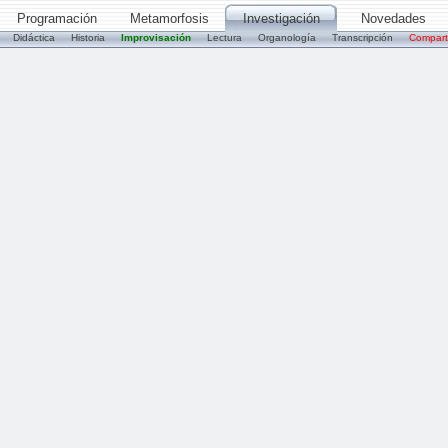
Programación
Metamorfosis
Investigación
Novedades
Didáctica
Historia
Improvisación
Lectura
Organología
Transcripción
Compart