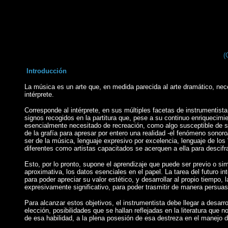
(
Introducción
La música es un arte que, en medida parecida al arte dramático, nece
intérprete.
Corresponde al intérprete, en sus múltiples facetas de instrumentista
signos recogidos en la partitura que, pese a su continuo enriquecimi
esencialmente necesitado de recreación, como algo susceptible de ser
de la grafía para apresar por entero una realidad -el fenómeno sonoro
ser de la música, lenguaje expresivo por excelencia, lenguaje de lo
diferentes como artistas capacitados se acerquen a ella para descifra
Esto, por lo pronto, supone el aprendizaje ­que puede ser previo o si
aproximativa, los datos esenciales en el papel. La tarea del futuro int
para poder apreciar su valor estético, y desarrollar al propio tiemp
expresivamente significativo, para poder trasmitir de manera persuasiv
Para alcanzar estos objetivos, el instrumentista debe llegar a desar
elección, posibilidades que se hallan reflejadas en la literatura que
de esa habilidad, a la plena posesión de esa destreza en el manejo d