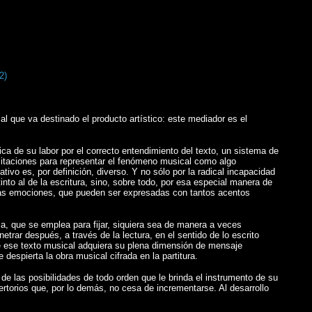
2)
al que va destinado el producto artístico: este mediador es el
ica de su labor por el correcto entendimiento del texto, un sistema de
imitaciones para representar el fenómeno musical como algo
vo es, por definición, diverso. Y no sólo por la radical incapacidad
nto al de la escritura, sino, sobre todo, por esa especial manera de
e las emociones, que pueden ser expresadas con tantos acentos
ica, que se emplea para fijar, siquiera sea de manera a veces
netrar después, a través de la lectura, en el sentido de lo escrito
 de ese texto musical adquiera su plena dimensión de mensaje
despierta la obra musical cifrada en la partitura.
de las posibilidades de todo orden que le brinda el instrumento de su
pertorios que, por lo demás, no cesa de incrementarse. Al desarrollo