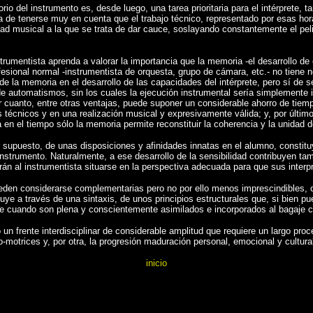
rio del instrumento es, desde luego, una tarea prioritaria para el intérprete,
de tenerse muy en cuenta que el trabajo técnico, representado por esas hora
idad musical a la que se trata de dar cauce, soslayando constantemente el pel
strumentista aprenda a valorar la importancia que la memoria -el desarrollo d
fesional normal -instrumentista de orquesta, grupo de cámara, etc.- no tiene 
n de la memoria en el desarrollo de las capacidades del intérprete, pero sí d
 de automatismos, sin los cuales la ejecución instrumental sería simplemente
r cuanto, entre otras ventajas, puede suponer un considerable ahorro de tiem
s técnicos y en una realización musical y expresivamente válida; y, por últim
a en el tiempo sólo la memoria permite reconstituir la coherencia y la unidad d
por supuesto, de unas disposiciones y afinidades innatas en el alumno, consti
strumento. Naturalmente, a ese desarrollo de la sensibilidad contribuyen tamb
rán al instrumentista situarse en la perspectiva adecuada para que sus interp
a pueden considerarse complementarias pero no por ello menos imprescindible
ye a través de una sintaxis, de unos principios estructurales que, si bien pue
e cuando son plena y conscientemente asimilados e incorporados al bagaje cult
 un frente interdisciplinar de considerable amplitud que requiere un largo pro
-motrices y, por otra, la progresión maduración personal, emocional y cultural 
inicio