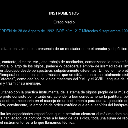
INSTRUMENTOS
Grado Medio
ORDEN de 28 de Agosto de 1992. BOE núm. 217 Miércoles 9 septiembre 199
sita esencialmente la presencia de un mediador entre el creador y el público 
, cantante, director, etc., ese trabajo de mediación, comenzando la problemát
ento a lo largo de los siglos, padece -y padecerá siempre- de irremediables l
 abordado desde perspectivas subjetivamente diferentes. El hecho interpretati
/temporal en que consiste la música- que se sitúa en un plano totalmente disti
s "afectos", como decían los viejos maestros del XVII y el XVIII, lenguaje d
r y trasmitir su mensaje.
multáneo con la práctica instrumental­ del sistema de signos propio de la mús
érprete consiste por lo tanto en: aprender a leer correctamente la partitura; pe
o, la destreza necesaria en el manejo de un instrumento para que la ejecución
a, convincente, la emoción de orden estético que en el espíritu del intérprete 
rollar las capacidades específicas que le permitan alcanzar el máximo dominio 
 nos han legado los compositores a lo largo de los siglos, toda una suma de re
el instrumento, es a lo que llamamos técnica.