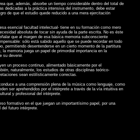
 tarea que, además, absorbe un tiempo considerable dentro del total de
s dedicadas a la práctica intensiva del instrumento, debe estar
igro de que el estudio quede reducido a una mera ejercitación
e esa esencial facultad intelectual- tiene en su formación como mero
necesidad absoluta de tocar sin ayuda de la parte escrita. No es éste
e señalar que al margen de esa básica memoria subconsciente
 impensable: sólo está sabido aquello que se puede recordar en todo
po, permitiendo desentenderse en un cierto momento de la partitura
o, la memoria juega un papel de primordial importancia en la
e su devenir.
tuyen un proceso continuo, alimentado básicamente por el
ién, naturalmente, los estudios de otras disciplinas teórico-
retaciones sean estilísticamente correctas.
s, conduce a una comprensión plena de la música como lenguaje, como
den ser aprehendidos por el intérprete a través de la vía intuitiva en
ural y profesional del intérprete.
ceso formativo en el que juegan un importantísimo papel, por una
del futuro intérprete.