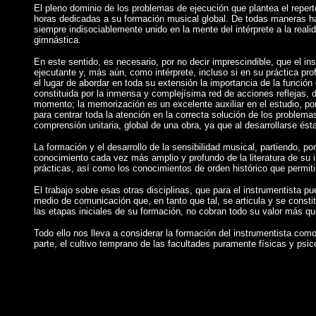
El pleno dominio de los problemas de ejecución que plantea el reperto
horas dedicadas a su formación musical global. De todas maneras ha 
siempre indisociablemente unido en la mente del intérprete a la real
gimnástica.
En este sentido, es necesario, por no decir imprescindible, que el in
ejecutante y, más aún, como intérprete, incluso si en su práctica pro
el lugar de abordar en toda su extensión la importancia de la funció
constituida por la inmensa y complejísima red de acciones reflejas,
momento; la memorización es un excelente auxiliar en el estudio, po
para centrar toda la atención en la correcta solución de los problema
comprensión unitaria, global de una obra, ya que al desarrollarse ést
La formación y el desarrollo de la sensibilidad musical, partiendo, 
conocimiento cada vez más amplio y profundo de la literatura de su in
prácticas, así como los conocimientos de orden histórico que permiti
El trabajo sobre esas otras disciplinas, que para el instrumentist
medio de comunicación que, en tanto que tal, se articula y se constitu
las etapas iniciales de su formación, no cobran todo su valor más qu
Todo ello nos lleva a considerar la formación del instrumentista como
parte, el cultivo temprano de las facultades puramente físicas y psico