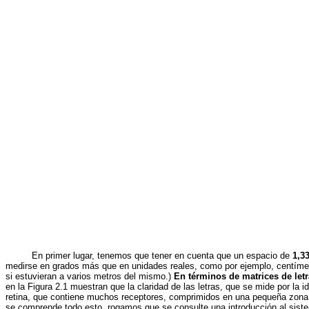
En primer lugar, tenemos que tener en cuenta que un espacio de
1,33
medirse en grados más que en unidades reales, como por ejemplo, centímetr
si estuvieran a varios metros del mismo.)
En términos de matrices de let
en la Figura 2.1 muestran que la claridad de las letras, que se mide por la 
retina, que contiene muchos receptores, comprimidos en una pequeña zona d
se comprende todo esto, rogamos que se consulte una introducción al sistema