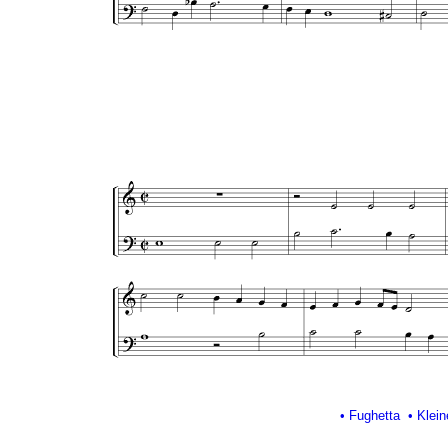
• Fughetta
• Klei